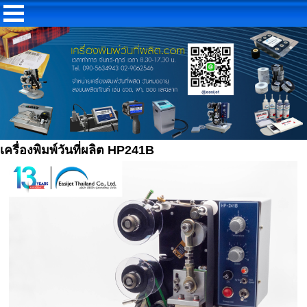
เครื่องพิมพ์วันที่ผลิต HP241B