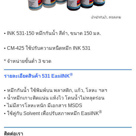
• INK 531-150 หมึกกันน้ำ สีดำ, ขนาด 150 มล.
• CM-425 ใช้ปรับความหนืดหมึก INK 531
* จำหน่ายขั้นต่ำ 3 ขวด
®
รายละเอียดสินค้า 531 EasiINK
• หมึกกันน้ำ ใช้พิมพ์บน พลาสติก, แก้ว, โลหะ ฯลฯ
• น้ำหมึกเกาะติดแน่น แห้งไว โดนน้ำไม่หลุดร่อน
• ไม่มีสารโลหะหนัก มีเอกสาร MSDS
®
• ใช้คู่กับ Solvent เพื่อปรับสภาพหมึก EasiINK
ติดต่อเรา