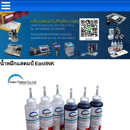
น้ำหมึกแสตมป์ EasiINK