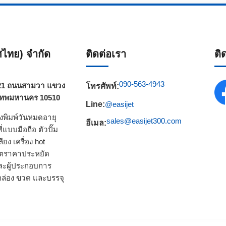
ทศไทย) จำกัด
ติดต่อเรา
ติ
090-563-4943
วา 21 ถนนสามวา แขวง
โทรศัพท์:
เทพมหานคร 10510
Line:
@easijet
่องพิมพ์วันหมดอายุ
sales@easijet300.com
อีเมล:
ที่แบบมือถือ
ตัวปั๊ม
ลียง
เครื่อง hot
ผลิตราคาประหยัด
ะผู้ประกอบการ
ล่อง ขวด และบรรจุ