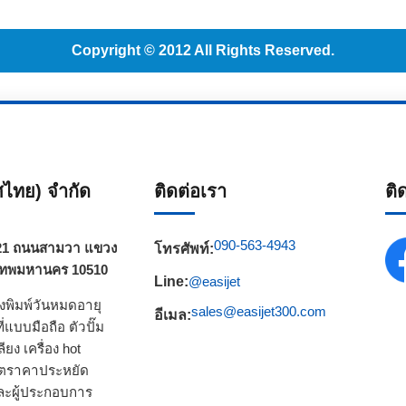
Copyright © 2012 All Rights Reserved.
ทศไทย) จำกัด
ติดต่อเรา
ติ
090-563-4943
วา 21 ถนนสามวา แขวง
โทรศัพท์:
เทพมหานคร 10510
Line:
@easijet
่องพิมพ์วันหมดอายุ
sales@easijet300.com
อีเมล:
ที่แบบมือถือ
ตัวปั๊ม
ลียง
เครื่อง hot
ผลิตราคาประหยัด
ะผู้ประกอบการ