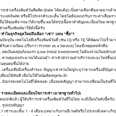
ารเช่าเครื่องพิมพ์วันที่ผลิต (Date โค้ดเด้อ) เป็นทางเลือกที่ฉลาดมากสำ
ระแสเงินสด หรือมีโปรเจกต์ระยะสั้น โดยไม่ต้องแบกรับภาระค่าเสื่อมร
พื่อให้คุณพิจารณาได้ง่ายขึ้น ผมได้สรุปเนื้อหาสำคัญและเงื่อนไขมาต
ช่าเครื่องพิมพ์มาให้ดังนี้ครับ
✅
ทำไมธุรกิจยุคใหม่ถึงเลือก "เช่า" แทน "ซื้อ"?
นปัจจุบัน เทคโนโลยีเครื่องพิมพ์วันที่ เช่น CIJ หรือ TIJ ได้พัฒนาไปเร็ว
ด้รับความนิยม (เรียกว่า Printer as a Service) โดยมีเหตุผลหลักคือ:
. ลดเงินลงทุนก้อนแรก (Low Initial Investment) ไม่ต้องจ่ายเงินหลักแสน
. ควบคุมงบประมาณได้แม่นยำ: ค่าเช่ามักรวมค่าบริการและอะไหล่สิ้นเ
้นทุนต่อชิ้นได้ง่าย
. เครื่องเสียมีเครื่องสำรอง: สัญญาเช่าส่วนใหญ่ระบุว่าหากเครื่องมีปัญหา
ปลี่ยนให้ทันที เพื่อไม่ให้ไลน์ผลิตหยุดชะงัก
. อัปเกรดเทคโนโลยีได้ตลอด: เมื่อหมดสัญญา สามารถเปลี่ยนเป็นรุ่นที่ใหม
✅
รายละเอียดและเงื่อนไขการเช่า (มาตรฐานทั่วไป)
ดยปกติแล้ว ผู้ให้บริการเช่าเครื่องพิมพ์วันที่ในไทย จะมีเงื่อนไขดังนี้ครับ:
. รูปแบบสัญญา
.1 เช่าระยะสั้น: 1 - 6 เดือน (เหมาะกับงานอีเวนต์หรือโปรเจกต์เฉพาะกิจ)