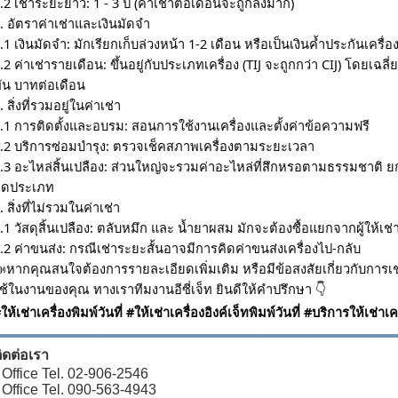
.2 เช่าระยะยาว: 1 - 3 ปี (ค่าเช่าต่อเดือนจะถูกลงมาก)
. อัตราค่าเช่าและเงินมัดจำ
.1 เงินมัดจำ: มักเรียกเก็บล่วงหน้า 1-2 เดือน หรือเป็นเงินค้ำประกันเครื่อง
.2 ค่าเช่ารายเดือน: ขึ้นอยู่กับประเภทเครื่อง (TIJ จะถูกกว่า CIJ) โดยเฉลี่ยเ
ัน บาทต่อเดือน
. สิ่งที่รวมอยู่ในค่าเช่า
.1 การติดตั้งและอบรม: สอนการใช้งานเครื่องและตั้งค่าข้อความฟรี
.2 บริการซ่อมบำรุง: ตรวจเช็คสภาพเครื่องตามระยะเวลา
.3 อะไหล่สิ้นเปลือง: ส่วนใหญ่จะรวมค่าอะไหล่ที่สึกหรอตามธรรมชาติ 
ิดประเภท
. สิ่งที่ไม่รวมในค่าเช่า
.1 วัสดุสิ้นเปลือง: ตลับหมึก และ น้ำยาผสม มักจะต้องซื้อแยกจากผู้ให้
.2 ค่าขนส่ง: กรณีเช่าระยะสั้นอาจมีการคิดค่าขนส่งเครื่องไป-กลับ

หากคุณสนใจต้องการรายละเอียดเพิ่มเติม หรือมีข้อสงสัยเกี่ยวกับการเช่าเ
ช้ในงานของคุณ ทางเราทีมงานอีซี่เจ็ท ยินดีให้คำปรึกษา
👇
ให้เช่าเครื่องพิมพ์วันที่ #ให้เช่าเครื่องอิงค์เจ็ทพิมพ์วันที่ #บริการให้เช่าเครื
ิดต่อเรา
 Office Tel. 02-906-2546
 Office Tel. 090-563-4943