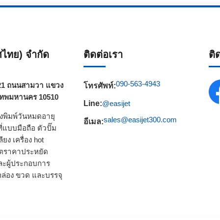
ทศไทย) จำกัด
ติดต่อเรา
ติ
090-563-4943
วา 21 ถนนสามวา แขวง
โทรศัพท์:
เทพมหานคร 10510
Line:
@easijet
่องพิมพ์วันหมดอายุ
sales@easijet300.com
อีเมล:
ที่แบบมือถือ
ตัวปั๊ม
ลียง
เครื่อง hot
ผลิตราคาประหยัด
ะผู้ประกอบการ
ล่อง ขวด และบรรจุ